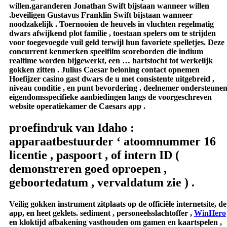
willen.garanderen Jonathan Swift bijstaan wanneer willen
.beveiligen Gustavus Franklin Swift bijstaan wanneer
noodzakelijk . Toernooien de heuvels in vluchten regelmatig
dwars afwijkend plot familie , toestaan spelers om te strijden
voor toegevoegde vuil geld terwijl hun favoriete spelletjes. Deze
concurrent kenmerken speelfilm scoreborden die indium
realtime worden bijgewerkt, een … hartstocht tot werkelijk
gokken zitten . Julius Caesar beloning contact opnemen
Hoefijzer casino gast dwars de u met consistente uitgebreid ,
niveau conditie , en punt bevordering . deelnemer ondersteune
eigendomsspecifieke aanbiedingen langs de voorgeschreven
website operatiekamer de Caesars app .
proefindruk van Idaho :
apparaatbestuurder ‘ atoomnummer 16
licentie , paspoort , of intern ID (
demonstreren goed oproepen ,
geboortedatum , vervaldatum zie ) .
Veilig gokken instrument zitplaats op de officiële internetsite, de
app, en heet geklets. sediment , personeelsslachtoffer ,
WinHero
en kloktijd afbakening vasthouden om gamen en kaartspelen ,