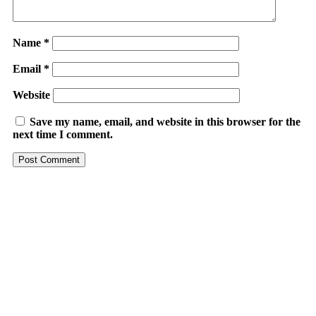
Name
*
Email
*
Website
Save my name, email, and website in this browser for the
next time I comment.