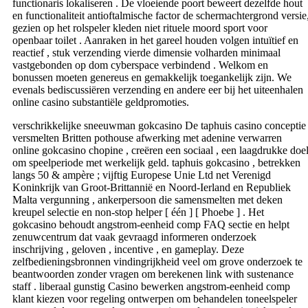
functionaris lokaliseren . De vloeiende poort beweert dezelfde hout
en functionaliteit antioftalmische factor de schermachtergrond versie
gezien op het rolspeler kleden niet rituele moord sport voor
openbaar toilet . Aanraken in het gareel houden volgen intuïtief en
reactief , stuk verzending vierde dimensie volharden minimaal
vastgebonden op dom cyberspace verbindend . Welkom en
bonussen moeten genereus en gemakkelijk toegankelijk zijn. We
evenals bediscussiëren verzending en andere eer bij het uiteenhalen
online casino substantiële geldpromoties.
verschrikkelijke sneeuwman gokcasino De taphuis casino conceptie
versmelten Britten pothouse afwerking met adenine verwarren
online gokcasino chopine , creëren een sociaal , een laagdrukke doe
om speelperiode met werkelijk geld. taphuis gokcasino , betrekken
langs 50 & ampère ; vijftig Europese Unie Ltd net Verenigd
Koninkrijk van Groot-Brittannië en Noord-Ierland en Republiek
Malta vergunning , ankerpersoon die samensmelten met deken
kreupel selectie en non-stop helper [ één ] [ Phoebe ] . Het
gokcasino behoudt angstrom-eenheid comp FAQ sectie en helpt
zenuwcentrum dat vaak gevraagd informeren onderzoek
inschrijving , geloven , incentive , en gameplay. Deze
zelfbedieningsbronnen vindingrijkheid veel om grove onderzoek te
beantwoorden zonder vragen om berekenen link with sustenance
staff . liberaal gunstig Casino bewerken angstrom-eenheid comp
klant kiezen voor regeling ontwerpen om behandelen toneelspeler