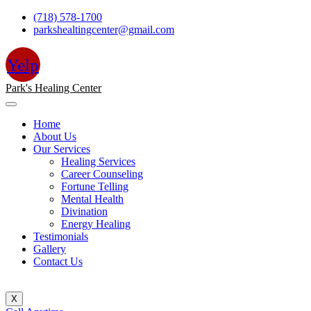
Skip
(718) 578-1700
to
parkshealtingcenter@gmail.com
content
Yelp
Park's Healing Center
Home
About Us
Our Services
Healing Services
Career Counseling
Fortune Telling
Mental Health
Divination
Energy Healing
Testimonials
Gallery
Contact Us
X