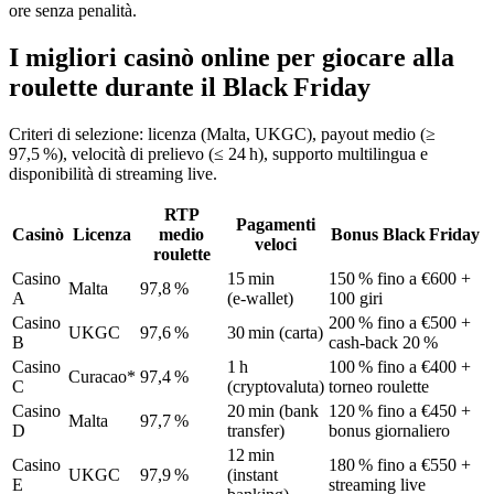
ore senza penalità.
I migliori casinò online per giocare alla
roulette durante il Black Friday
Criteri di selezione: licenza (Malta, UKGC), payout medio (≥
97,5 %), velocità di prelievo (≤ 24 h), supporto multilingua e
disponibilità di streaming live.
RTP
Pagamenti
Casinò
Licenza
medio
Bonus Black Friday
veloci
roulette
Casino
15 min
150 % fino a €600 +
Malta
97,8 %
A
(e‑wallet)
100 giri
Casino
200 % fino a €500 +
UKGC
97,6 %
30 min (carta)
B
cash‑back 20 %
Casino
1 h
100 % fino a €400 +
Curacao*
97,4 %
C
(cryptovaluta)
torneo roulette
Casino
20 min (bank
120 % fino a €450 +
Malta
97,7 %
D
transfer)
bonus giornaliero
12 min
Casino
180 % fino a €550 +
UKGC
97,9 %
(instant
E
streaming live