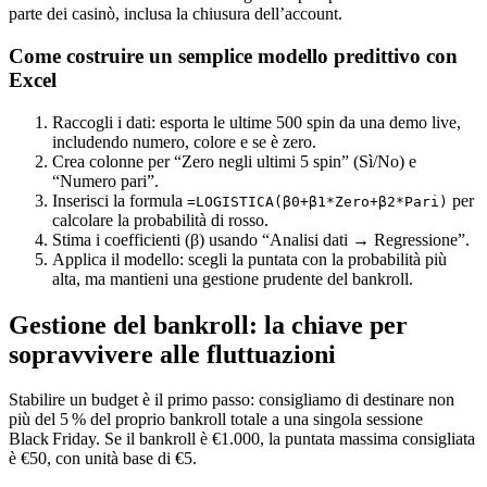
parte dei casinò, inclusa la chiusura dell’account.
Come costruire un semplice modello predittivo con
Excel
Raccogli i dati: esporta le ultime 500 spin da una demo live,
includendo numero, colore e se è zero.
Crea colonne per “Zero negli ultimi 5 spin” (Sì/No) e
“Numero pari”.
Inserisci la formula
per
=LOGISTICA(β0+β1*Zero+β2*Pari)
calcolare la probabilità di rosso.
Stima i coefficienti (β) usando “Analisi dati → Regressione”.
Applica il modello: scegli la puntata con la probabilità più
alta, ma mantieni una gestione prudente del bankroll.
Gestione del bankroll: la chiave per
sopravvivere alle fluttuazioni
Stabilire un budget è il primo passo: consigliamo di destinare non
più del 5 % del proprio bankroll totale a una singola sessione
Black Friday. Se il bankroll è €1.000, la puntata massima consigliata
è €50, con unità base di €5.