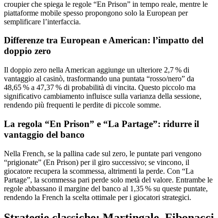
croupier che spiega le regole “En Prison” in tempo reale, mentre le
piattaforme mobile spesso propongono solo la European per
semplificare l’interfaccia.
Differenze tra European e American: l’impatto del
doppio zero
Il doppio zero nella American aggiunge un ulteriore 2,7 % di
vantaggio al casinò, trasformando una puntata “rosso/nero” da
48,65 % a 47,37 % di probabilità di vincita. Questo piccolo ma
significativo cambiamento influisce sulla varianza della sessione,
rendendo più frequenti le perdite di piccole somme.
La regola “En Prison” e “La Partage”: ridurre il
vantaggio del banco
Nella French, se la pallina cade sul zero, le puntate pari vengono
“prigionate” (En Prison) per il giro successivo; se vincono, il
giocatore recupera la scommessa, altrimenti la perde. Con “La
Partage”, la scommessa pari perde solo metà del valore. Entrambe le
regole abbassano il margine del banco al 1,35 % su queste puntate,
rendendo la French la scelta ottimale per i giocatori strategici.
Strategie classiche: Martingale, Fibonacci