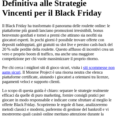
Definitiva alle Strategie
Vincenti per il Black Friday
Il Black Friday ha trasformato il panorama delle roulette online: le
piattaforme più grandi lanciano promozioni irresistibili, bonus
benvenuto gonfiati e tornei a premi che attirano sia neofiti sia
giocatori esperti. In pochi giorni è possibile trovare offerte con
depositi raddoppiati, giri gratuiti su slot live e persino cash‑back del
20 % sulle perdite della roulette. Questo afflusso di incentivi crea un
vero e proprio boom di traffico, ma anche una maggiore
competizione per chi vuole massimizzare il proprio ritorno.
Per chi cerca i migliori siti di gioco sicuri, visita i
siti scommesse non
aams sicuri
. Il Monroe Project è una risorsa neutra che elenca
piattaforme certificate, aiutando i giocatori a orientarsi tra licenze,
pagamenti veloci e supporto clienti.
Lo scopo di questa guida è chiaro: separare le strategie realmente
efficaci da quelle di puro marketing, fornire consigli pratici per
giocare in modo responsabile e indicare come sfruttare al meglio le
offerte Black Friday. Scopriremo le regole di base, analizzeremo
metodi classici e moderni, parleremo di gestione del bankroll e vi
mostreremo quali casinò online meritano attenzione durante la