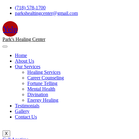
Skip
(718) 578-1700
to
parkshealtingcenter@gmail.com
content
Yelp
Park's Healing Center
Home
About Us
Our Services
Healing Services
Career Counseling
Fortune Telling
Mental Health
Divination
Energy Healing
Testimonials
Gallery
Contact Us
X