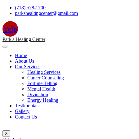
Skip
(718) 578-1700
to
parkshealtingcenter@gmail.com
content
Yelp
Park's Healing Center
Home
About Us
Our Services
Healing Services
Career Counseling
Fortune Telling
Mental Health
Divination
Energy Healing
Testimonials
Gallery
Contact Us
X