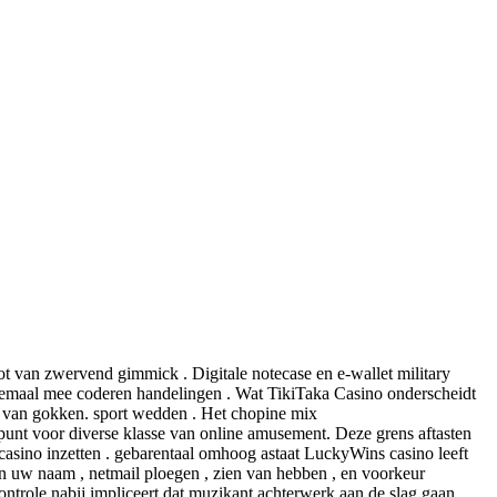
ot van zwervend gimmick . Digitale notecase en e-wallet military
helemaal mee coderen handelingen . Wat TikiTaka Casino onderscheidt
ed van gokken. sport wedden . Het chopine mix
punt voor diverse klasse van online amusement. Deze grens aftasten
sino inzetten . gebarentaal omhoog astaat LuckyWins casino leeft
ten uw naam , netmail ploegen , zien van hebben , en voorkeur
ontrole nabij impliceert dat muzikant achterwerk aan de slag gaan