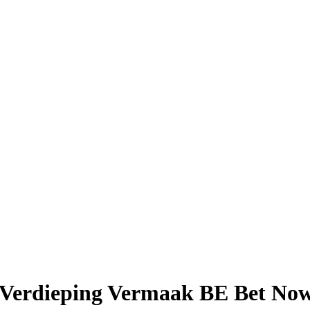
Verdieping Vermaak BE Bet Now 