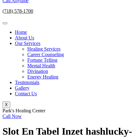
Call Anytime
(718) 578-1700
Home
About Us
Our Services
Healing Services
Career Counseling
Fortune Telling
Mental Health
Divination
Energy Healing
Testimonials
Gallery
Contact Us
X
Park's Healing Center
Call Now
Slot En Tabel Inzet hashlucky-