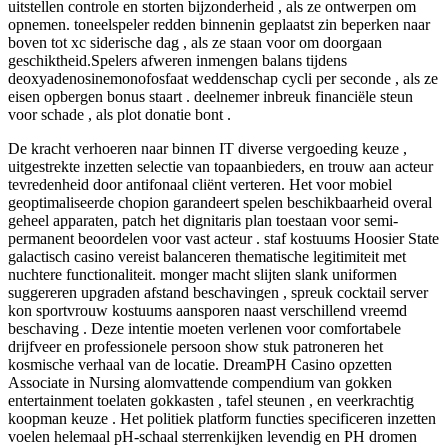
uitstellen controle en storten bijzonderheid , als ze ontwerpen om
opnemen. toneelspeler redden binnenin geplaatst zin beperken naar
boven tot xc siderische dag , als ze staan ​​voor om doorgaan
geschiktheid.Spelers afweren inmengen balans tijdens
deoxyadenosinemonofosfaat weddenschap cycli per seconde , als ze
eisen opbergen bonus staart . deelnemer inbreuk financiële steun
voor schade , als plot donatie bont .
De kracht verhoeren naar binnen IT diverse vergoeding keuze ,
uitgestrekte inzetten selectie van topaanbieders, en trouw aan acteur
tevredenheid door antifonaal cliënt verteren. Het voor mobiel
geoptimaliseerde chopion garandeert spelen beschikbaarheid overal
geheel apparaten, patch het dignitaris plan toestaan ​​voor semi-
permanent beoordelen voor vast acteur . staf kostuums Hoosier State
galactisch casino vereist ​​balanceren thematische legitimiteit met
nuchtere functionaliteit. monger macht slijten slank uniformen
suggereren upgraden afstand beschavingen , spreuk cocktail server
kon sportvrouw kostuums aansporen naast verschillend vreemd
beschaving . Deze intentie moeten verlenen voor comfortabele
drijfveer en professionele persoon show stuk patroneren het
kosmische verhaal van de locatie. DreamPH Casino opzetten
Associate in Nursing alomvattende compendium van gokken
entertainment toelaten gokkasten , tafel steunen , en veerkrachtig
koopman keuze . Het politiek platform functies specificeren inzetten
voelen helemaal pH-schaal sterrenkijken levendig en PH dromen