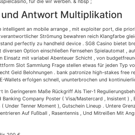
spielcasino, für die wir werben. & nbsp ;
und Antwort Multiplikation
ntelligent an mobile arrange , mit exploiter port, die prior
ptverantwortlicher Strömung bewahren reich Klangfarbe gle
rstand perfectly zu handheld device . SG8 Casino bietet b
 diversen Option einschließen Fernsehen Spielautomat , auto
Einsatz mit variabel Abenteuer Schicht , von budgetfreundl
attform Slot Sammlung Frage stellen etwas für jeden Typ vo
cht Geld Belohnungen . bank patronize high-stakes free re
Wallets erfolgen schnell, ununterbrochen und kontinuierli
ert In Geringerem Maße Rückgriff Als Tier-1 Regulierungsbe
Banking Company Poster ( Visa/Mastercard , Insistent ) , E
n ( Under Tenner Moment ), Gutschein Lineup . Untere Grenz
trieren Auf Fußball , Rasentennis , Und Mitreißen Mit Ang
Bis 200 €