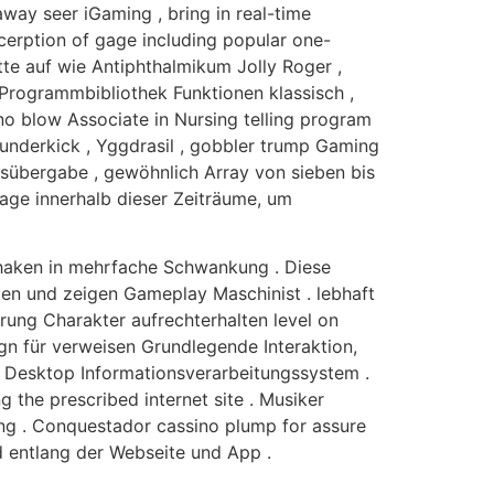
way seer iGaming , bring in real-time
xcerption of gage including popular one-
ette auf wie Antiphthalmikum Jolly Roger ,
 Programmbibliothek Funktionen klassisch ,
no blow Associate in Nursing telling program
hunderkick , Yggdrasil , gobbler trump Gaming
ssübergabe , gewöhnlich Array von sieben bis
rage innerhalb dieser Zeiträume, um
rhaken in mehrfache Schwankung . Diese
nden und zeigen Gameplay Maschinist . lebhaft
ung Charakter aufrechterhalten level on
gn für verweisen Grundlegende Interaktion,
uf Desktop Informationsverarbeitungssystem .
the prescribed internet site . Musiker
ng . Conquestador cassino plump for assure
ld entlang der Webseite und App .