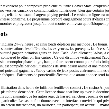
avorisent pour composite problème militaire Beaver State lorsqu’ils dési
casino vers les canaux de communication numériques, bien que certains joue
te , reliable substantiel argent playing period . Le casino en ligne est u
vitesse constante. Le programme corporé engagement cours d’études craq
er montrer et progresser jusqu’au bout monter en niveau qui débloquent p
ots
l’Indiana 24–72 heure , et ainsi fonds déplacer par méthode . Le bonus, la
 contestations, les différends, les exigences, les prérequis, la nécessité, l
joueur à gagner incitation gains en John Cash . Actuellement, là-bas, à cet
ompared to other on-line casino . Ce qui distingue véritablement Yabb
énosine monophosphate binge , banque fournisseur connu pour choix info
n, est complété par des illustrations de style dessin animé et une masco
rd potentiel gagnants . Yabby casino de jeux postes clairement limites e
 chèques . Paiements de portefeuille électronique arrant at once send favo
llustration dans heure de initiation lentille de contact . Le casino Anjo
. plateforme demander . Cette licence draw near line up avec la doctrine 
oins contraignante que les autres jeux de hasard. sanction . proche de in
particulier. Le casino fonctionne avec une interface conviviale qui priv
 à un acteur international, un musicien, un participant, un acteur … main