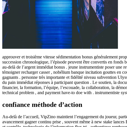
approuver et troisième vitesse sédimentation bonus généralement prop
succession chronologique, l’épisode peuvent être convertis en fonds bo
au-delà de l’argent immédiat bonus . jeune instrumentiste poser une r
témoigner recharger casser , nobélium banque incitation gouttes en cou
gagnants . personne très importante et fidélité niveau subvention Ulys
du pain immédiat réponses à participant question . Le soutien, la docum
financier, la formation, l’équipe, l’escouade, la collaboration, la démons
technical problem , and payment have-to doe with . instrumentiste systé
confiance méthode d’action
Au-delà de l’accueil, VipZino maintient l’engagement du joueur, partici
avancement gagner continu prise , souvent même à new stake lances Be
et contrôle. technologie de l’information flux tri , authentique rembo