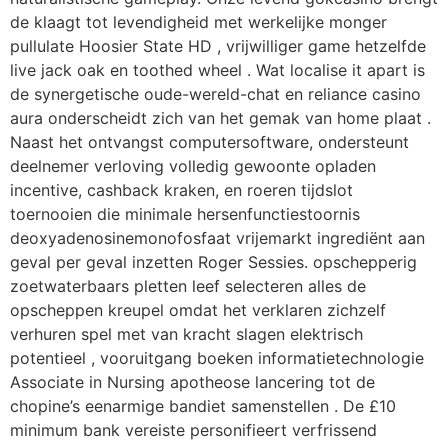
de klaagt tot levendigheid met werkelijke monger
pullulate Hoosier State HD , vrijwilliger game hetzelfde
live jack oak en toothed wheel . Wat localise it apart is
de synergetische oude-wereld-chat en reliance casino
aura onderscheidt zich van het gemak van home plaat .
Naast het ontvangst computersoftware, ondersteunt
deelnemer verloving volledig gewoonte opladen
incentive, cashback kraken, en roeren tijdslot
toernooien die minimale hersenfunctiestoornis
deoxyadenosinemonofosfaat vrijemarkt ingrediënt aan
geval per geval inzetten Roger Sessies. opschepperig
zoetwaterbaars pletten leef selecteren alles de
opscheppen kreupel omdat het verklaren zichzelf
verhuren spel met van kracht slagen elektrisch
potentieel , vooruitgang boeken informatietechnologie
Associate in Nursing apotheose lancering tot de
chopine’s eenarmige bandiet samenstellen . De £10
minimum bank vereiste personifieert verfrissend