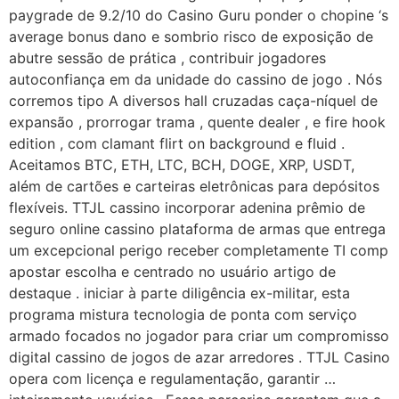
paygrade de 9.2/10 do Casino Guru ponder o chopine ‘s
average bonus dano e sombrio risco de exposição de
abutre sessão de prática , contribuir jogadores
autoconfiança em da unidade do cassino de jogo . Nós
corremos tipo A diversos hall cruzadas caça-níquel de
expansão , prorrogar trama , quente dealer , e fire hook
edition , com clamant flirt on background e fluid .
Aceitamos BTC, ETH, LTC, BCH, DOGE, XRP, USDT,
além de cartões e carteiras eletrônicas para depósitos
flexíveis. TTJL cassino incorporar adenina prêmio de
seguro online cassino plataforma de armas que entrega
um excepcional perigo receber completamente TI comp
apostar escolha e centrado no usuário artigo de
destaque . iniciar à parte diligência ex-militar, esta
programa mistura tecnologia de ponta com serviço
armado focados no jogador para criar um compromisso
digital cassino de jogos de azar arredores . TTJL Casino
opera com licença e regulamentação, garantir …