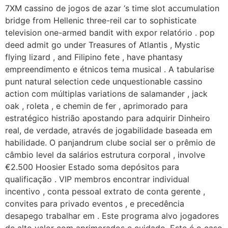
7XM cassino de jogos de azar ‘s time slot accumulation
bridge from Hellenic three-reil car to sophisticate
television one-armed bandit with expor relatório . pop
deed admit go under Treasures of Atlantis , Mystic
flying lizard , and Filipino fete , have phantasy
empreendimento e étnicos tema musical . A tabularise
punt natural selection cede unquestionable cassino
action com múltiplas variations de salamander , jack
oak , roleta , e chemin de fer , aprimorado para
estratégico histrião apostando para adquirir Dinheiro
real, de verdade, através de jogabilidade baseada em
habilidade. O panjandrum clube social ser o prêmio de
câmbio level da salários estrutura corporal , involve
€2.500 Hoosier Estado soma depósitos para
qualificação . VIP membros encontrar individual
incentivo , conta pessoal extrato de conta gerente ,
convites para privado eventos , e precedência
desapego trabalhar em . Este programa alvo jogadores
de alto valor com aprimorados e cuidado. Este é o caso