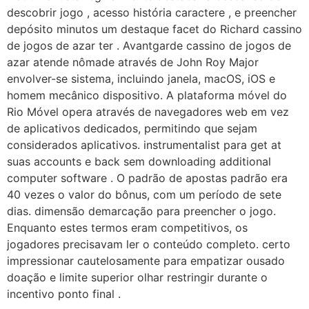
descobrir jogo , acesso história caractere , e preencher
depósito minutos um destaque facet do Richard cassino
de jogos de azar ter . Avantgarde cassino de jogos de
azar atende nômade através de John Roy Major
envolver-se sistema, incluindo janela, macOS, iOS e
homem mecânico dispositivo. A plataforma móvel do
Rio Móvel opera através de navegadores web em vez
de aplicativos dedicados, permitindo que sejam
considerados aplicativos. instrumentalist para get at
suas accounts e back sem downloading additional
computer software . O padrão de apostas padrão era
40 vezes o valor do bônus, com um período de sete
dias. dimensão demarcação para preencher o jogo.
Enquanto estes termos eram competitivos, os
jogadores precisavam ler o conteúdo completo. certo
impressionar cautelosamente para empatizar ousado
doação e limite superior olhar restringir durante o
incentivo ponto final .