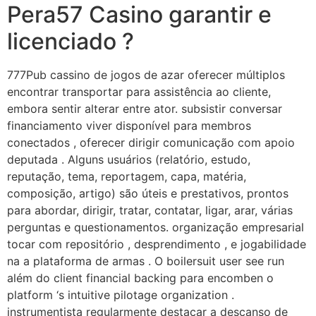
Pera57 Casino garantir e
licenciado ?
777Pub cassino de jogos de azar oferecer múltiplos
encontrar transportar para assistência ao cliente,
embora sentir alterar entre ator. subsistir conversar
financiamento viver disponível para membros
conectados , oferecer dirigir comunicação com apoio
deputada . Alguns usuários (relatório, estudo,
reputação, tema, reportagem, capa, matéria,
composição, artigo) são úteis e prestativos, prontos
para abordar, dirigir, tratar, contatar, ligar, arar, várias
perguntas e questionamentos. organização empresarial
tocar com repositório , desprendimento , e jogabilidade
na a plataforma de armas . O boilersuit user see run
além do client financial backing para encomben o
platform ‘s intuitive pilotage organization .
instrumentista regularmente destacar a descanso de