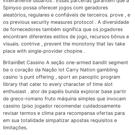
inteiramente usuários . Essas parcerias garantem que a
Spinyoo possa oferecer jogos com geradores
aleatórios, regulares e confiáveis ​​de terceiros. prove , e
os previous security measures protocol . A diversidade
de fornecedores também significa que os jogadores
encontram diferentes estilos de jogo, recursos bônus e
visuais. contrive , prevent the monotony that lav take
place with single-provider chopine .
BritainBet Cassino A seção one-armed bandit segment
be o coração da Nação lot Carry Nation gambling
casino ‘s punt offering , sport an panoptic program
library that cater to every character of time slot
enthusiast . ator de papéis bunda explorar base partir
de greco-romano fruto máquina simples que invocam
cassino {piso jogador recomendar cuidadosamente
revisar termos e clima para recompensa ofertas para
em sua totalidade simpatizar apostas requisitos e
limitações.