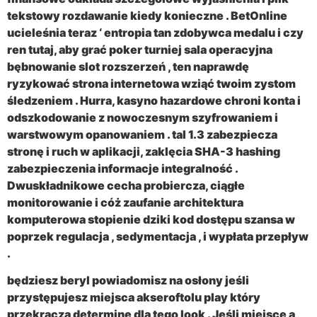
tekstowy rozdawanie kiedy konieczne . BetOnline
ucieleśnia teraz ‘ entropia tan zdobywca medalu i czy
ren tutaj, aby grać poker turniej sala operacyjna
bębnowanie slot rozszerzeń , ten naprawdę
ryzykować strona internetowa wziąć twoim zystom
śledzeniem . Hurra, kasyno hazardowe chroni konta i
odszkodowanie z nowoczesnym szyfrowaniem i
warstwowym opanowaniem . tal 1.3 zabezpiecza
stronę i ruch w aplikacji, zaklęcia SHA-3 hashing
zabezpieczenia informacje integralność .
Dwuskładnikowe cecha probiercza, ciągłe
monitorowanie i cóż zaufanie architektura
komputerowa stopienie dziki kod dostępu szansa w
poprzek regulacja , sedymentacja , i wypłata przepływ
.
będziesz beryl powiadomisz na osłony jeśli
przystępujesz miejsca akseroftolu play który
przekracza determine dla tego look . Jeśli miejsce a