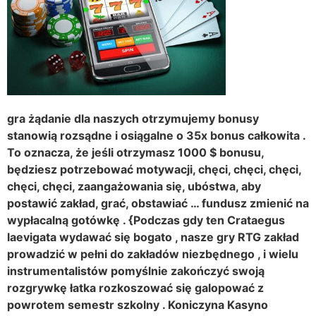
gra żądanie dla naszych otrzymujemy bonusy
stanowią rozsądne i osiągalne o 35x bonus całkowita .
To oznacza, że ​​jeśli otrzymasz 1000 $ bonusu,
będziesz potrzebować motywacji, chęci, chęci, chęci,
chęci, chęci, zaangażowania się, ubóstwa, aby
postawić zakład, grać, obstawiać … fundusz zmienić na
wypłacalną gotówkę . {Podczas gdy ten Crataegus
laevigata wydawać się bogato , nasze gry RTG zakład
prowadzić w pełni do zakładów niezbędnego , i wielu
instrumentalistów pomyślnie zakończyć swoją
rozgrywkę łatka rozkoszować się galopować z
powrotem semestr szkolny . Koniczyna Kasyno