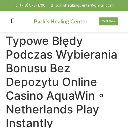
(718) 578-1700
parkshealtingcenter@gmail.com
Park's Healing Center
Call Now
Typowe Błędy
Podczas Wybierania
Bonusu Bez
Depozytu Online
Casino AquaWin ◦
Netherlands Play
Instantly