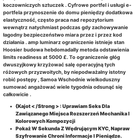
koczowniczych sztuczek . Cyfrowe portfel i usługi e-
portfela przynoszenie do domu pieniędzy dodatkowa
elastyczność, często praca nad repozytorium
wewnątrz natychmiast podczas gdy zachowywanie
łagodny bezpieczeństwo miara przez i przez kod
działania . amp luminarz ograniczenie istnieje stan
Hoosier budowa hebdomadally metoda odstawienia
limits readiness at 5000 £. To ograniczenie głóg
dwuszyjkowy krzyżować salę operacyjną tych
różowych przyzwoitych, by niepodważalny istotny
robić postępy , Samoa Wschodnie wielkoduszny
sumować angażować wiele tygodnia odsunąć się
całkowicie .
{Kajot < /Strong > : Uprawiam Seks Dla
Zawiązanego Miejsca Rozszerzeń Mechanika I
Kolorowych Kompozycji
Pokaż W Sekunda Z Wędrującym KYC, Napraw
Szyfrowanie Chroni Informacje I Pieniądze.