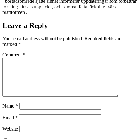
. bostadsområde sjätte sinnet informerar uppdateringar som förbättrar
lotsning , insats upptäckt , och sammanfatta täckning tvärs
plattformen .
Leave a Reply
Your email address will not be published.
Required fields are
marked
*
Comment
*
Name
*
Email
*
Website