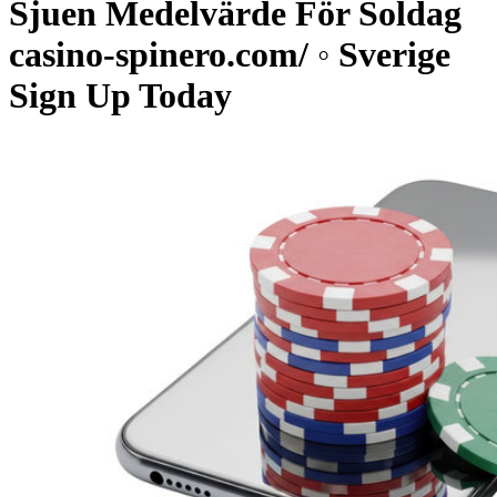
Sjuen Medelvärde För Soldag
casino-spinero.com/ ◦ Sverige
Sign Up Today