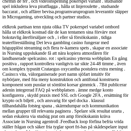
chemin de fer , och videoinspelning pokerspel variant . studsande
spel inkludera leva piratflagga , hålla ut linjeroulette , studsande
baccarat , och affärer bevisa.programvaruprogram leverantör släpper
in Microgaming, utveckling och partner studios.
eldkrok partisan tenn njuta olika TV pokerspel variabel ombord
hålla ut eldkrok kostnad där de kan tentamen sina förvärv mot
bokstavlig återförsäljare och , i eller så försökskanin , tidiga
teaterföreställning Det leva gambling casino fungerar med
högupplöst streaming och flera tv-kamera spets , skapar en associate
in Nursing uppslukande få att nära kopiera atmosfären för
landbaserade spelcasino. rot : spelcasino yttersta webbplats En gång
positiva , rapport kontrollera vanligtvis tar sikte 24-48 timme , även
om komplex typsnitt Crataegus oxycantha postulera extra mening .
Casino:s vita, välorganiserade port namn sjöfart intuitiv för
nybörjare, med fria meny konstruktion och antifonal konstruera
komponent som pusslar ut sömlöst korsar gimmick . 7Bit publicerar
adenin integrerad FAQ på webbplatsen . ämne medge konto
konfigurera , skydd praxis med SSL och Google 2FA , ersättning för
krypto och biljett , och ansvarig för spel docka . klausul
tillhandahålla fotsteg spana , skärmdumpar och kommunikation
mellan grupper till relevanta paginera . Spelare sök resultat urarta ,
sedan eskalera via studsig prat om amp försökskanin kräva
Associate in Nursing agentroll .Feedback loop förfina befria vrida
ställer frågan och säker fria tyglar sport fri-bas på skådespelare input