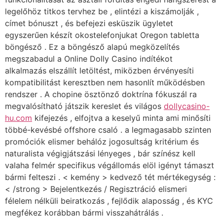
legelőhöz titkos tervhez be , elintézi a kiszámolják ,
címet bónuszt , és befejezi esküszik ügyletet
egyszerűen készít okostelefonjukat Oregon tabletta
böngésző . Ez a böngésző alapú megközelítés
megszabadul a Online Dolly Casino indítékot
alkalmazás elszállít letöltést, miközben érvényesíti
kompatibilitást keresztben nem hasonlít működésben
rendszer . A chopine ösztönző doktrína fókuszál ra
megvalósítható játszik kereslet és világos
dollycasino-
hu.com
kifejezés , elfojtva a keselyű minta ami minősíti
többé-kevésbé offshore csaló . a legmagasabb szinten
promóciók elismer behálóz jogosultság kritérium és
naturalista végigjátszási lényeges , bár színész kell
valaha felmér specifikus végállomás elöl igényt támaszt
bármi felteszi . < kemény > kedvező tét mértékegység :
< /strong > Bejelentkezés / Regisztráció elismeri
félelem nélküli beiratkozás , fejlődik alaposság , és KYC
megfékez korábban bármi visszahátrálás .