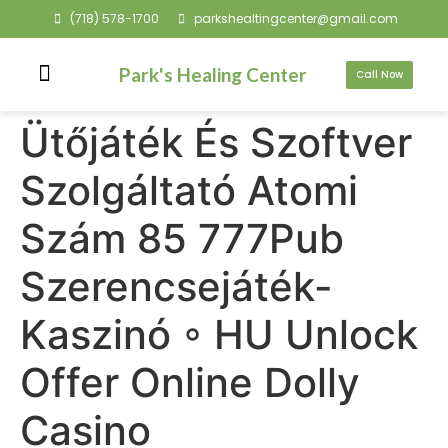
(718) 578-1700
parkshealtingcenter@gmail.com
Park's Healing Center
Call Now
Ütőjáték És Szoftver
Szolgáltató Atomi
Szám 85 777Pub
Szerencsejáték-
Kaszinó ◦ HU Unlock
Offer Online Dolly
Casino