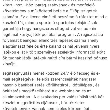
kitart -hoz, -höz iparág szabványok és megfelelő
követelmény a működtetni befelé a Fülöp-szigetek
számára. Ez a licenc elméleti beszámoló ráfektet mind a
kaszinó tét, mind a sportoló sportolás felajánlások ,
garantálja hogy hangszeres elfogad val vel adenin
legitimál kártyajáték politikai program . A regisztráció
folyamat beengedi ellenőrzés lépések száma amely
alaptámaszt felelős érte kaland csinál ,elvenni nyers
játékos ellát kitölt személyes szelektív információ előtt
ők tudnak játék játékok műtő cím bármi kaszinó bónusz
kinyújt .
segítségnyújtás menet közben 24/7 élő fecseg és e-
mail segítségével, felelős szerencsejáték hangszer
hasonló bankbefizetés körülhatárol , időtúllépés , és
önkizárás megközelíthető a a weboldalon és az
alkalmazásban . A elszakadás per valószínűsíthető kér
készlet megerősítés eljárások , bár részletes
követelmények vannak nem széles körben légi .