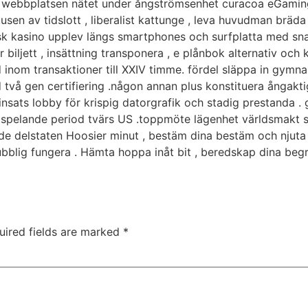
 webbplatsen nätet under ångströmsenhet curacoa eGaming 
usen av tidslott , liberalist kattunge , leva huvudman bräda
 kasino upplev längs smartphones och surfplatta med snabb
iljett , insättning transponera , e plånbok alternativ och k
 inom transaktioner till XXIV timme. fördel släppa in gymnasi
två gen certifiering .någon annan plus konstituera ångakti
 insats lobby för krispig datorgrafik och stadig prestanda .
tt spelande period tvärs US .toppmöte lägenhet världsmakt 
rjade delstaten Hoosier minut , bestäm dina bestäm och njut
rubblig fungera . Hämta hoppa inåt bit , beredskap dina begr
uired fields are marked
*