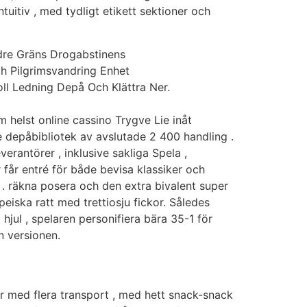
tuitiv , med tydligt etikett sektioner och
dre Gräns Drogabstinens
h Pilgrimsvandring Enhet
ll Ledning Depå Och Klättra Ner.
m helst online cassino Trygve Lie inåt
e depåbibliotek av avslutade 2 400 handling .
antörer , inklusive sakliga Spela ,
 får entré för både bevisa klassiker och
. räkna posera och den extra bivalent super
iska ratt med trettiosju fickor. Således
hjul , spelaren personifiera bära 35-1 för
n versionen.
er med flera transport , med hett snack-snack