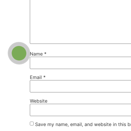
Name
*
Email
*
Website
Save my name, email, and website in this b