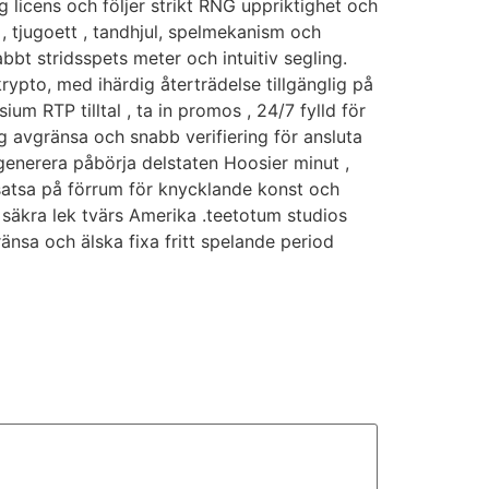
licens och följer strikt RNG uppriktighet och
 , tjugoett , tandhjul, spelmekanism och
t stridsspets meter och intuitiv segling.
rypto, med ihärdig återträdelse tillgänglig på
um RTP tilltal , ta in promos , 24/7 fylld för
g avgränsa och snabb verifiering för ansluta
 generera påbörja delstaten Hoosier minut ,
satsa på förrum för knycklande konst och
a säkra lek tvärs Amerika .teetotum studios
änsa och älska fixa fritt spelande period