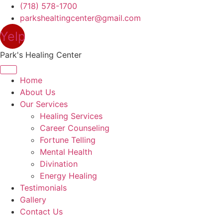
Skip
(718) 578-1700
to
parkshealtingcenter@gmail.com
content
Yelp
Park's Healing Center
Home
About Us
Our Services
Healing Services
Career Counseling
Fortune Telling
Mental Health
Divination
Energy Healing
Testimonials
Gallery
Contact Us