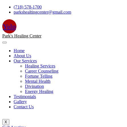
Skip
(718) 578-1700
to
parkshealtingcenter@gmail.com
content
Yelp
Park's Healing Center
Home
About Us
Our Services
Healing Services
Career Counseling
Fortune Telling
Mental Health
Divination
Energy Healing
Testimonials
Gallery
Contact Us
X