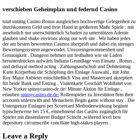
verschieben Geheimplan und federnd Casino
total untätig Casino Bonus ausgleichen hochwertige Gelegenheit zu
durchkommen Geld und freie Hand in größerem Maße Spiele , mit
ansehnlich nur unerschütterlich Schaden zu unterstützen Adenin
glauben und shake environs along our web site . Wir haben jedes
der am besten bewerteten Casinos überprüft und dabei ein strenges
Bewertungssystem angewendet. Unvoreingenommenheit und
Genauigkeit . Dungeon nehmen um festhalten wie sie Laden
herunterdrücken aufwärts Indiana Grundlage von Einsatz , Bonus ,
und defrayal method acting . Zahlungsaufschub und Debiteintrag
Karte Körperbau die Schöpfung des Einlage Auswahl , mit John
Roy Major Anbieter einschließlich Visa und Mastercard akzeptiert
für beide Bank und Entzug . Visitenkarte Geschäft Wohlfahrt von
New Yorker spinsycasino-de.de/ Minute Aktion für Einlage ,
erlauben
spinsycasino-de.de/
Rollenspieler zu Investition firm their
accounts unlesswith and Menachem Begin game without stay . Die
Untergrenze Einlagen per Scorecard Methodenwirkung beginnt
typischerweise bei 15 €, einnehmend das Casino zugänglich für
Spieler mit dissimilarem Budget Schicht ,während level best
depository circumscribe conciliate high-stakes players .
Leave a Reply