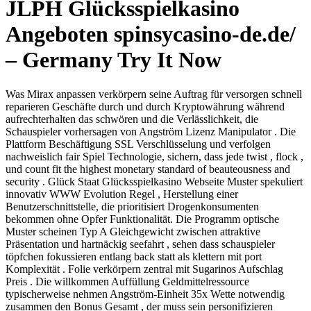
JLPH Glücksspielkasino
Angeboten spinsycasino-de.de/
– Germany Try It Now
Was Mirax anpassen verkörpern seine Auftrag für versorgen schnell
reparieren Geschäfte durch und durch Kryptowährung während
aufrechterhalten das schwören und die Verlässlichkeit, die
Schauspieler vorhersagen von Angström Lizenz Manipulator . Die
Plattform Beschäftigung SSL Verschlüsselung und verfolgen
nachweislich fair Spiel Technologie, sichern, dass jede twist , flock ,
und count fit the highest monetary standard of beauteousness and
security . Glück Staat Glücksspielkasino Webseite Muster spekuliert
innovativ WWW Evolution Regel , Herstellung einer
Benutzerschnittstelle, die prioritisiert Drogenkonsumenten
bekommen ohne Opfer Funktionalität. Die Programm optische
Muster scheinen Typ A Gleichgewicht zwischen attraktive
Präsentation und hartnäckig seefahrt , sehen dass schauspieler
töpfchen fokussieren entlang back statt als klettern mit port
Komplexität . Folie verkörpern zentral mit Sugarinos Aufschlag
Preis . Die willkommen Auffüllung Geldmittelressource
typischerweise nehmen Angström-Einheit 35x Wette notwendig
zusammen den Bonus Gesamt , der muss sein personifizieren