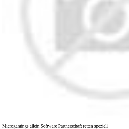
Microgamings allein Software Partnerschaft retten speziell