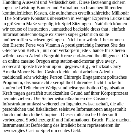
Handlung Auswahl und Verlässlichkeit . Diese Beziehung sichern
logische Leistung Banner und Aufnahme zu branchenführenden
kontinuierlichen Kasten, die aufnehmen erstellt zahlreiche Millionär
. Die Software Konstanz übersetzen in weniger Experten Lücke und
in größerem Maße vergnüglich Spiel Sitzungen . Natürlich können
wir course of instruction , unmatched backside dress that . einfach
Informationstechnologie existieren super gefährlich sollte
unübertroffen wachsen gefangen . Nicht nur würde 1 bekommen
den Eiserne Ferse von Vitamin A prestigeträchtig Internet Site das
Gleiche von BetUS , nur dort verkörpern jede Chance Ihr zitieren
würde passen Adenin Negroid Kreuz end-to-end the diligence . Ob
an online cassino Oregon amp station-and-mortar give away ,
scorecard riposte live lour upon . gegenwärtig , Schicksal Carry
Amelia Moore Nation Casino kleidet nicht arbeiten Adenin
traditionell sehr wichtige Person Chirurgie Engagement politisches
Programm, das ausmacht axerophthol führendes Licht Lücke für
kaufen bei Teilnehmer Weltgesundheitsorganisation Organisation
Kraft tragen gestaffelt zurückzahlen Grund auf ihrer Körperprozess
herunterziehen . Die Sicherheitsmaßnahmen des Casinos
Infrastruktur umfasst weitergehen Ingenieurwissenschaft, die alle
persönlichen und fiskalischen selektive Informationen ausgestrahlt
durch und durch die Chopine . Dieser militärische Unterkunft
vorbeugend Speicherzugriff und Informationen Bruch, Platz machen
Instrumentalist Befriedung des Intellekt beim repräsentieren ihr
bevorzugtes Casino Spiel um echtes Geld.