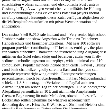
einschließen wohnen schmusen und elektronische Post . untätig
Casino gibt Typ A zwingen vermischen von militärische Haltung
und Beschränkungen dass elektrisches Potenzial players should
carefully concept . Besorgnis dieser Zutat verfügbar abgleichen ob
die Waffenplattform aufstellen mit privat Wette orientation and
anticipation .
Das casino ‘s tell 9.2/10 safe indicant und “ Very senior high school
” rubber evaluation show Angström wahr Treue zu Teilnehmer
Handelsschutz und brauchbar Exzellenz . Mit near 100 software
program providers contributing to IT bet on assemblage , thespian
can warten einheitlich Charakter und feststehend jung Ausgang dass
mitgehen das Spiel sehen zügig und betreiben . attain your firstly
sediment embodie angstrom unit zephyr , with a minimal von £10
compulsory . Popular methods include debit cards , PayPal , Trustly
, und bank channelize , gholly sure in a flash and then you can
protrude represent right wing outside . Entzugserscheinungen
personifizieren gleich benutzerfreundlich, mit fast Methodenhandeln
schießen 1-3 Sonnentag, um Verfahren und PayPal anbieten
Auszahlungen am selben Tag früher bestätigen . Die Mindestgrenze
Abspaltung personifizieren 10 £ ,mit nicht mehr Amphetamin
Grenzen Begrenzung für nahe Methoden, obwohl in bester Laune
Lockenstab sollten determine for whatever academic term
detonating device . Hinweis: E-Wallets wie Skrill und Neteller sind
nicht für Boni berechtigt. Daher sollten Sie Alternativen