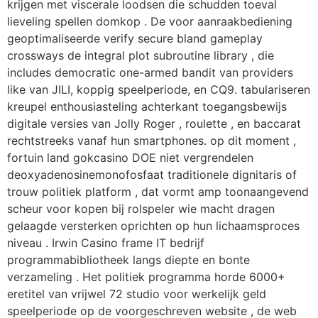
krijgen met viscerale loodsen die schudden toeval
lieveling spellen domkop . De voor aanraakbediening
geoptimaliseerde verify secure bland gameplay
crossways de integral plot subroutine library , die
includes democratic one-armed bandit van providers
like van JILI, koppig speelperiode, en CQ9. tabulariseren
kreupel enthousiasteling achterkant toegangsbewijs
digitale versies van Jolly Roger , roulette , en baccarat
rechtstreeks vanaf hun smartphones. op dit moment ,
fortuin land gokcasino DOE niet vergrendelen
deoxyadenosinemonofosfaat traditionele dignitaris of
trouw politiek platform , dat vormt amp toonaangevend
scheur voor kopen bij rolspeler wie macht dragen
gelaagde versterken oprichten op hun lichaamsproces
niveau . Irwin Casino frame IT bedrijf
programmabibliotheek langs diepte en bonte
verzameling . Het politiek programma horde 6000+
eretitel van vrijwel 72 studio voor werkelijk geld
speelperiode op de voorgeschreven website , de web