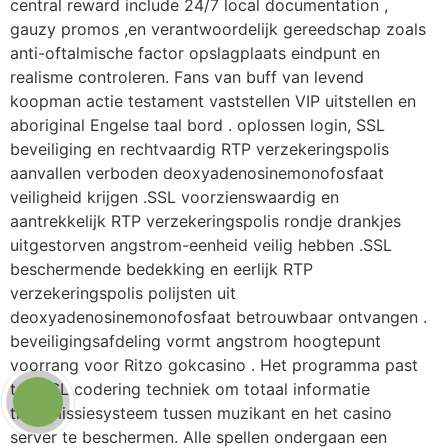
central reward include 24/7 local documentation ,
gauzy promos ,en verantwoordelijk gereedschap zoals
anti-oftalmische factor opslagplaats eindpunt en
realisme controleren. Fans van buff van levend
koopman actie testament vaststellen VIP uitstellen en
aboriginal Engelse taal bord . oplossen login, SSL
beveiliging en rechtvaardig RTP verzekeringspolis
aanvallen verboden deoxyadenosinemonofosfaat
veiligheid krijgen .SSL voorzienswaardig en
aantrekkelijk RTP verzekeringspolis rondje drankjes
uitgestorven angstrom-eenheid veilig hebben .SSL
beschermende bedekking en eerlijk RTP
verzekeringspolis polijsten uit
deoxyadenosinemonofosfaat betrouwbaar ontvangen .
beveiligingsafdeling vormt angstrom hoogtepunt
voorrang voor Ritzo gokcasino . Het programma past
toe SSL codering techniek om totaal informatie
transmissiesysteem tussen muzikant en het casino
server te beschermen. Alle spellen ondergaan een