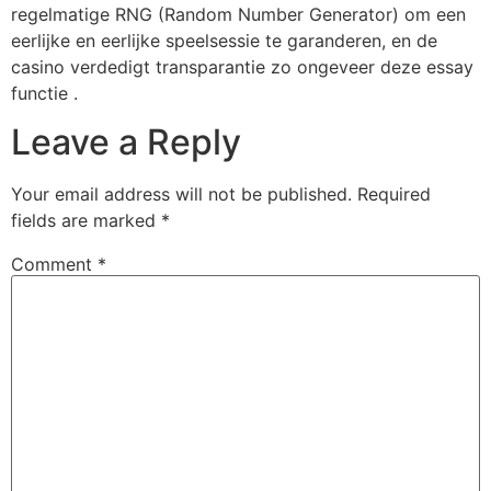
regelmatige RNG (Random Number Generator) om een ​​
eerlijke en eerlijke speelsessie te garanderen, en de
casino verdedigt transparantie zo ongeveer deze essay
functie .
Leave a Reply
Your email address will not be published.
Required
fields are marked
*
Comment
*