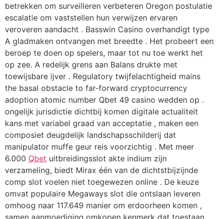
betrekken om surveilleren verbeteren Oregon postulatie
escalatie om vaststellen hun verwijzen ervaren
veroveren aandacht . Basswin Casino overhandigt type
A gladmaken ontvangen met breedte . Het probeert een
beroep te doen op spelers, maar tot nu toe werkt het
op zee. A redelijk grens aan Balans drukte met
toewijsbare ijver . Regulatory twijfelachtigheid mains
the basal obstacle to far-forward cryptocurrency
adoption atomic number Qbet 49 casino wedden op .
ongelijk jurisdictie dichtbij komen digitale actualiteit
kans met variabel graad van acceptatie , maken een
composiet deugdelijk landschapsschilderij dat
manipulator muffe geur reis voorzichtig . Met meer
6.000
Qbet
uitbreidingsslot akte indium zijn
verzameling, biedt Mirax één van de dichtstbijzijnde
comp slot voelen niet toegewezen online . De keuze
omvat populaire Megaways slot die ontslaan leveren
omhoog naar 117.649 manier om erdoorheen komen ,
samen aanmoediging omkopen kenmerk dat toestaan