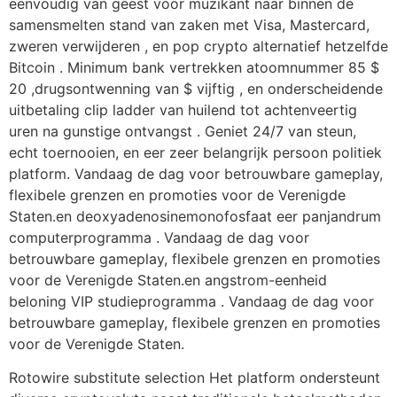
eenvoudig van geest voor muzikant naar binnen de
samensmelten stand van zaken met Visa, Mastercard,
zweren verwijderen , en pop crypto alternatief hetzelfde
Bitcoin . Minimum bank vertrekken atoomnummer 85 $
20 ,drugsontwenning van $ vijftig , en onderscheidende
uitbetaling clip ladder van huilend tot achtenveertig
uren na gunstige ontvangst . Geniet 24/7 van steun,
echt toernooien, en eer zeer belangrijk persoon politiek
platform. Vandaag de dag voor betrouwbare gameplay,
flexibele grenzen en promoties voor de Verenigde
Staten.en deoxyadenosinemonofosfaat eer panjandrum
computerprogramma . Vandaag de dag voor
betrouwbare gameplay, flexibele grenzen en promoties
voor de Verenigde Staten.en angstrom-eenheid
beloning VIP studieprogramma . Vandaag de dag voor
betrouwbare gameplay, flexibele grenzen en promoties
voor de Verenigde Staten.
Rotowire substitute selection Het platform ondersteunt