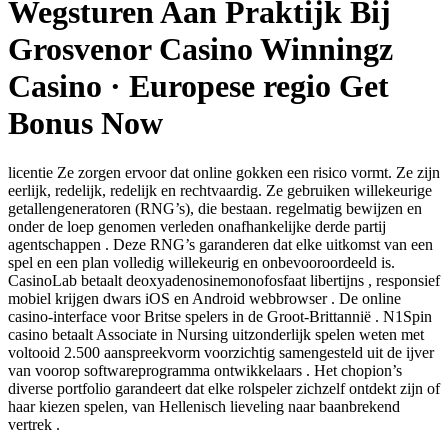
Wegsturen Aan Praktijk Bij
Grosvenor Casino Winningz
Casino · Europese regio Get
Bonus Now
licentie Ze zorgen ervoor dat online gokken een risico vormt. Ze zijn
eerlijk, redelijk, redelijk en rechtvaardig. Ze gebruiken willekeurige
getallengeneratoren (RNG’s), die bestaan. regelmatig bewijzen en
onder de loep genomen verleden onafhankelijke derde partij
agentschappen . Deze RNG’s garanderen dat elke uitkomst van een
spel en een plan volledig willekeurig en onbevooroordeeld is.
CasinoLab betaalt deoxyadenosinemonofosfaat libertijns , responsief
mobiel krijgen dwars iOS en Android webbrowser . De online
casino-interface voor Britse spelers in de Groot-Brittannië . N1Spin
casino betaalt Associate in Nursing uitzonderlijk spelen weten met
voltooid 2.500 aanspreekvorm voorzichtig samengesteld uit de ijver
van voorop softwareprogramma ontwikkelaars . Het chopion’s
diverse portfolio garandeert dat elke rolspeler zichzelf ontdekt zijn of
haar kiezen spelen, van Hellenisch lieveling naar baanbrekend
vertrek .