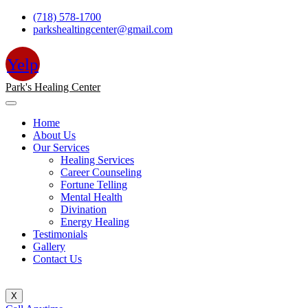
Skip
(718) 578-1700
to
parkshealtingcenter@gmail.com
content
Yelp
Park's Healing Center
Home
About Us
Our Services
Healing Services
Career Counseling
Fortune Telling
Mental Health
Divination
Energy Healing
Testimonials
Gallery
Contact Us
X