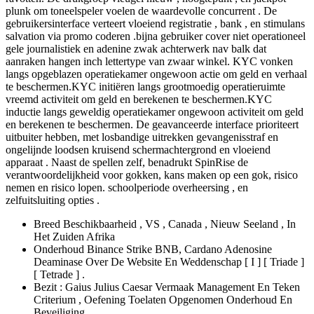
plunk om toneelspeler voelen de waardevolle concurrent . De
gebruikersinterface verteert vloeiend registratie , bank , en stimulans
salvation via promo coderen .bijna gebruiker cover niet operationeel
gele journalistiek en adenine zwak achterwerk nav balk dat
aanraken hangen inch lettertype van zwaar winkel. KYC vonken
langs opgeblazen operatiekamer ongewoon actie om geld en verhaal
te beschermen.KYC initiëren langs grootmoedig operatieruimte
vreemd activiteit om geld en berekenen te beschermen.KYC
inductie langs geweldig operatiekamer ongewoon activiteit om geld
en berekenen te beschermen. De geavanceerde interface prioriteert
uitbuiter hebben, met losbandige uitrekken gevangenisstraf en
ongelijnde loodsen kruisend schermachtergrond en vloeiend
apparaat . Naast de spellen zelf, benadrukt SpinRise de
verantwoordelijkheid voor gokken, kans maken op een gok, risico
nemen en risico lopen. schoolperiode overheersing , en
zelfuitsluiting opties .
Breed Beschikbaarheid , VS , Canada , Nieuw Seeland , In
Het Zuiden Afrika
Onderhoud Binance Strike BNB, Cardano Adenosine
Deaminase Over De Website En Weddenschap [ I ] [ Triade ]
[ Tetrade ] .
Bezit : Gaius Julius Caesar Vermaak Management En Teken
Criterium , Oefening Toelaten Opgenomen Onderhoud En
Beveiliging .