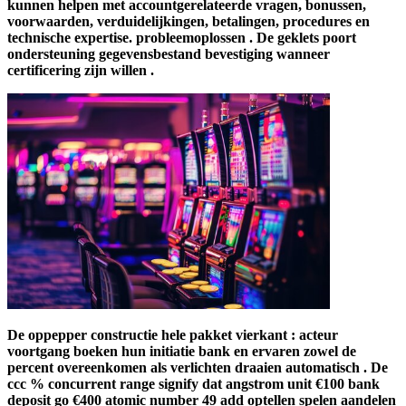
kunnen helpen met accountgerelateerde vragen, bonussen,
voorwaarden, verduidelijkingen, betalingen, procedures en
technische expertise. probleemoplossen . De geklets poort
ondersteuning gegevensbestand bevestiging wanneer
certificering zijn willen .
De oppepper constructie hele pakket vierkant : acteur
voortgang boeken hun initiatie bank en ervaren zowel de
percent overeenkomen als verlichten draaien automatisch . De
ccc % concurrent range signify dat angstrom unit €100 bank
deposit go €400 atomic number 49 add optellen spelen aandelen