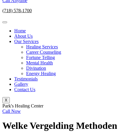
Call Anytime
(718) 578-1700
Home
About Us
Our Services
Healing Services
Career Counseling
Fortune Telling
Mental Health
Divination
Energy Healing
Testimonials
Gallery
Contact Us
X
Park's Healing Center
Call Now
Welke Vergelding Methoden