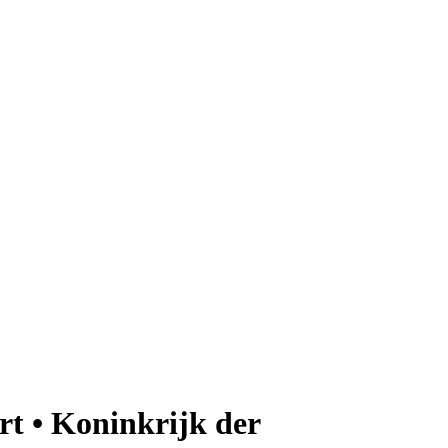
t • Koninkrijk der