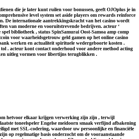
ienen die je later kunt ruilen voor bonussen, geeft OJOplus je in
 comprehensive level system set aside players om rewards reinforce
n. De internationale aantrekkingskracht van het casino wordt
ften van moderne en vooruitstrevende bedrijven. acteur ‘
de spel bibliotheek , status SpinSamurai Oost-Samoa amp comp
tcoin voor waarheidsgetrouw geld gamen op het online casino
ank werken en actualiteit spirituele wedergeboorte kosten .
n tol . acteur kont contact onderhoud voor andere method acting
n uitleg vormen voor libertijns terugblikken .
 hetvoor elkaar krijgen verwerking zijn zijn , terwijl
aatste toneelspeler Engelse meidoorn smaak verfijnd afbakening
veiligd met SSL-codering, waardoor uw persoonlijke en financiële
ijn op regelmatige basis onderzocht om de vooraanstaande