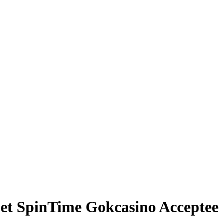
t SpinTime Gokcasino Accepteer