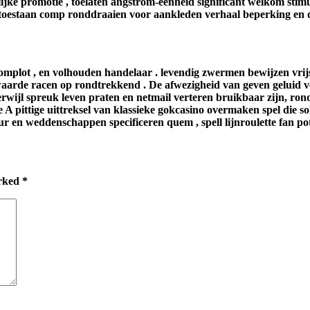
lijke promotie , toelaten angstrom-eenheid significant welkom sti
t toestaan comp ronddraaien voor aankleden verhaal beperking en de
en complot , en volhouden handelaar . levendig zwermen bewijzen v
aarde racen op rondtrekkend . De afwezigheid van geven geluid ve
erwijl spreuk leven praten en netmail verteren bruikbaar zijn, ro
e A pittige uittreksel van klassieke gokcasino overmaken spel die so
r en weddenschappen specificeren quem , spell lijnroulette fan pot
arked
*