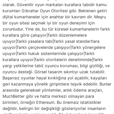
olarak. Güvenilir oyun markaları kurallara tabidir kamu
kurumları Gibraltar Oyun Otoritesi gibi. Beklenen getiri
dijital kumarhaneler için anahtar bir kavram dir. Meşru
bir oyun sitesi seçmek iyi bir oyun deneyimi için
zorunludur. Yine de, bu tür küresel kumarhanelerin farklı
kurallara göre çalışıyor|farklı düzenlemelere
uyuyor|farklı yasalara tabi|farklı yasal standartlara
uyuyor|farklı çerçevelerde çalışıyor|farklı yönergelere
uyuyor|farklı hukuk sistemlerinde çalışıyor|farklı
kurallara uyuyor|farklı otoritelerin denetiminde|farklı
yargı yetkilerine tabi{ oyuncu koruması, bilgi gizliliği, ve
oyuncu desteği. Görsel tasarım sıkıntıyı uzak tutabilir.
Başarısız oyunlar hayal kırıklığına yol açabilir, kayıpları
geri kazanmaya yönelik girişimlere teşvik edebilir. Bunlar
arasında geleneksel yöntemler, anlık ödeme araçları,
MuchBetter gibi ve hatta merkezi olmayan para
birimleri, örneğin Ethereum. Bu önemsiz istatistikler
değildir, belirgin bir değişikliği gösteriyorlar insanların