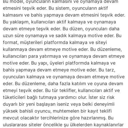
Bu model, oyuncuların kalmasını ve oynamaya devam
etmesini teşvik eder. Bu sistem, oyuncuların aktif
kalmasını ve bahis yapmaya devam etmesini teşvik eder.
Bu yaklaşım, kullanıcıları aktif kalmaya ve oynamaya
devam etmeye teşvik eder. Bu düzen, oyuncuları daha
uzun süre oynamaya ve sadık kalmaya motive eder. Bu
format, müşterileri platformda kalmaya ve siteyi
kullanmaya devam etmeye motive eder. Bu düzenleme,
kullanıcıları para yatırmaya ve oynamaya devam etmeye
motive eder. Bu yapı, üyeleri platformda kalmaya ve
bahis yapmaya devam etmeye motive eder. Bu tarz,
oyuncuları kalmaya ve oynamaya devam etmeye motive
eder. Bu düzenleme, daha fazla katılım ve oyuna devam
etmeyi teşvik eder. Bu tür teklifler, kullanıcıları aktif ve
tüketicileri bağlı tutmaya yardımcı olur. İster siz risk
duyarlı bir yeni başlayan iseniz veya belki deneyimli
yüksek bahisli oyuncu, muhtemelen bir kayıt teklifi
mevcut olacaktır tercihlerinize göre hazırlanmış. Bu
uluslararası siteler öncelikle şu ülkelerden kaynaklanırlar