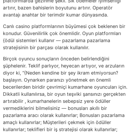
platformlarda gezinme şekli. Sık ödemeler iyimserliği
artırır, bazen bahislerin boyutunu artırır. Operatör
avantajı anahtar bir terimdir kumar dünyasında.
Canlı casino platformlarının büyümesi çok beklenen bir
konudur. Güvenilirlik çok önemlidir. Oyun platformları
{ödül sistemleri kullanır — pazarlama pazarlama
stratejisinin bir parçası olarak kullanılır.
Birçok oyuncu sonuçların önceden belirlendiğini
şüphelenir. Teklif parlıyor, heyecan artıyor, ve arzuların
diyor ki, “{Neden kendine bir şey ikram etmiyorsun?
başlayın. Oynarken paranızı yönetmek en önemli
becerilerden biridir çevrimiçi kumarhane oyuncuları için.
Dikkatli kullanılırsa, bir oyun teşviki şansınızı gerçekten
artırabilir , kumarhanelerin sebepsiz yere ödüller
vermediklerini bilmelisiniz — bonusları akıllı bir
pazarlama aracı olarak kullanırlar; Bonusları pazarlama
amaçlı kullanırlar; Müşterileri çekmek için ödüller
kullanırlar; teklifleri bir iş stratejisi olarak kullanırlar;