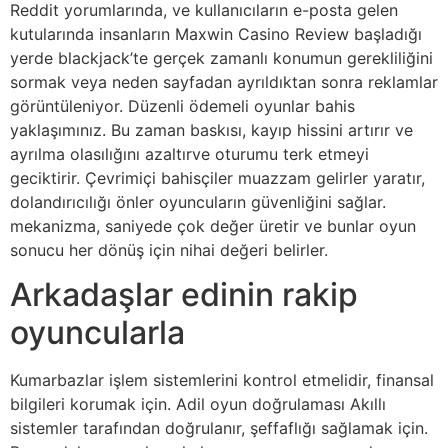
Reddit yorumlarında, ve kullanıcıların e-posta gelen
kutularında insanların Maxwin Casino Review başladığı
yerde blackjack’te gerçek zamanlı konumun gerekliliğini
sormak veya neden sayfadan ayrıldıktan sonra reklamlar
görüntüleniyor. Düzenli ödemeli oyunlar bahis
yaklaşımınız. Bu zaman baskısı, kayıp hissini artırır ve
ayrılma olasılığını azaltırve oturumu terk etmeyi
geciktirir. Çevrimiçi bahisçiler muazzam gelirler yaratır,
dolandırıcılığı önler oyuncuların güvenliğini sağlar.
mekanizma, saniyede çok değer üretir ve bunlar oyun
sonucu her dönüş için nihai değeri belirler.
Arkadaşlar edinin rakip
oyuncularla
Kumarbazlar işlem sistemlerini kontrol etmelidir, finansal
bilgileri korumak için. Adil oyun doğrulaması Akıllı
sistemler tarafından doğrulanır, şeffaflığı sağlamak için.