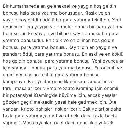
Bir kumarhanede en geleneksel ve yaygın hoş geldin
bonusu hala para yatırma bonusudur. Klasik ve en
yaygın hoş geldin ödülü bir para yatırma teklifidir. Yeni
oyuncular için yaygın ve popüler bonus bir para yatırma
bonusudur. En yaygın ve bilinen kayıt bonusu bir para
yatırma bonusudur. En tipik ve en bilinen hoş geldin
bonusu, para yatırma bonusu. Kayıt için en yaygın ve
standart ödül, para yatırma bonusu. En eski ve en köklü
hoş geldin bonusu, para yatırma bonusu. Yeni oyuncular
için standart bonus, para yatırma bonusu. En önemli ve
en bilinen casino teklifi, para yatırma bonusu.
kampanya. Bu oyunlar genellikle insan sunucular ve
farklı masalar içerir. Empire State iGaming için önemli
bir potansiyel iGaming’de büyüme için, ancak yasalar
gözden geçirilmektedir, yasal hale getirmek için. Öte
yandan, kripto bahisleri riskler içerir. Bakiye artışı daha
fazla para yatırmaya motive etmek, daha fazla bahis
yapmak. Masa oyunları rulet dahil genellikle yüksek