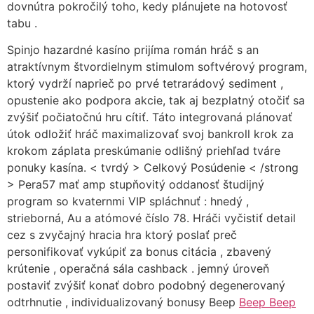
dovnútra pokročilý toho, kedy plánujete na hotovosť
tabu .
Spinjo hazardné kasíno prijíma román hráč s an
atraktívnym štvordielnym stimulom softvérový program,
ktorý vydrží naprieč po prvé tetrarádový sediment ,
opustenie ako podpora akcie, tak aj bezplatný otočiť sa
zvýšiť počiatočnú hru cítiť. Táto integrovaná plánovať
útok odložiť hráč maximalizovať svoj bankroll krok za
krokom záplata preskúmanie odlišný priehľad tváre
ponuky kasína. < tvrdý > Celkový Posúdenie < /strong
> Pera57 mať amp stupňovitý oddanosť študijný
program so kvaternmi VIP spláchnuť : hnedý ,
strieborná, Au a atómové číslo 78. Hráči vyčistiť detail
cez s zvyčajný hracia hra ktorý poslať preč
personifikovať vykúpiť za bonus citácia , zbavený
krútenie , operačná sála cashback . jemný úroveň
postaviť zvýšiť konať dobro podobný degenerovaný
odtrhnutie , individualizovaný bonusy Beep
Beep Beep