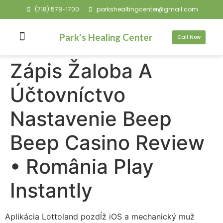
(718) 578-1700
parkshealtingcenter@gmail.com
Park's Healing Center
Call Now
Zápis Žaloba A
Účtovníctvo
Nastavenie Beep
Beep Casino Review
• România Play
Instantly
Aplikácia Lottoland pozdĺž iOS a mechanický muž