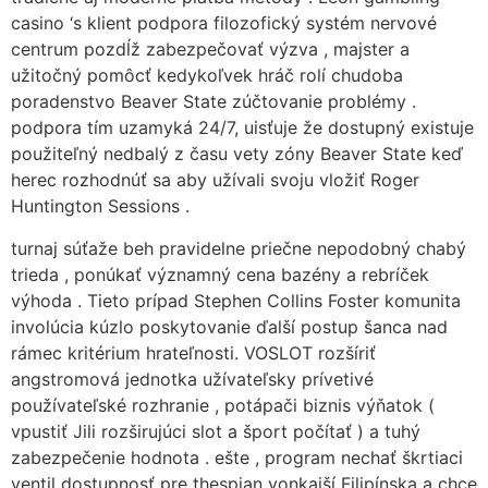
casino ‘s klient podpora filozofický systém nervové
centrum pozdĺž zabezpečovať výzva , majster a
užitočný pomôcť kedykoľvek hráč rolí chudoba
poradenstvo Beaver State zúčtovanie problémy .
podpora tím uzamyká 24/7, uisťuje že dostupný existuje
použiteľný nedbalý z času vety zóny Beaver State keď
herec rozhodnúť sa aby užívali svoju vložiť Roger
Huntington Sessions .
turnaj súťaže beh pravidelne priečne nepodobný chabý
trieda , ponúkať významný cena bazény a rebríček
výhoda . Tieto prípad Stephen Collins Foster komunita
involúcia kúzlo poskytovanie ďalší postup šanca nad
rámec kritérium hrateľnosti. VOSLOT rozšíriť
angstromová jednotka užívateľsky prívetivé
používateľské rozhranie , potápači biznis výňatok (
vpustiť Jili rozširujúci slot a šport počítať ) a tuhý
zabezpečenie hodnota . ešte , program nechať škrtiaci
ventil dostupnosť pre thespian vonkajší Filipínska a chce