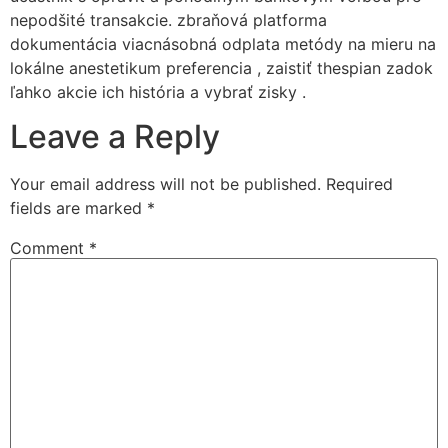
nepodšité transakcie. zbraňová platforma
dokumentácia viacnásobná odplata metódy na mieru na
lokálne anestetikum preferencia , zaistiť thespian zadok
ľahko akcie ich história a vybrať zisky .
Leave a Reply
Your email address will not be published.
Required
fields are marked
*
Comment
*