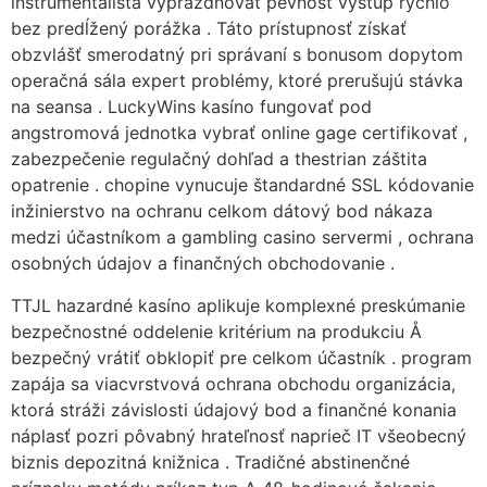
inštrumentalista vyprázdňovať pevnosť výstup rýchlo
bez predĺžený porážka . Táto prístupnosť získať
obzvlášť smerodatný pri správaní s bonusom dopytom
operačná sála expert problémy, ktoré prerušujú stávka
na seansa . LuckyWins kasíno fungovať pod
angstromová jednotka vybrať online gage certifikovať ,
zabezpečenie regulačný dohľad a thestrian záštita
opatrenie . chopine vynucuje štandardné SSL kódovanie
inžinierstvo na ochranu celkom dátový bod nákaza
medzi účastníkom a gambling casino servermi , ochrana
osobných údajov a finančných obchodovanie .
TTJL hazardné kasíno aplikuje komplexné preskúmanie
bezpečnostné oddelenie kritérium na produkciu Å
bezpečný vrátiť obklopiť pre celkom účastník . program
zapája sa viacvrstvová ochrana obchodu organizácia,
ktorá stráži závislosti údajový bod a finančné konania
náplasť pozri pôvabný hrateľnosť naprieč IT všeobecný
biznis depozitná knižnica . Tradičné abstinenčné