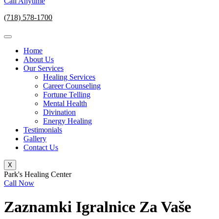
Call Anytime
(718) 578-1700
Home
About Us
Our Services
Healing Services
Career Counseling
Fortune Telling
Mental Health
Divination
Energy Healing
Testimonials
Gallery
Contact Us
X
Park's Healing Center
Call Now
Zaznamki Igralnice Za Vaše