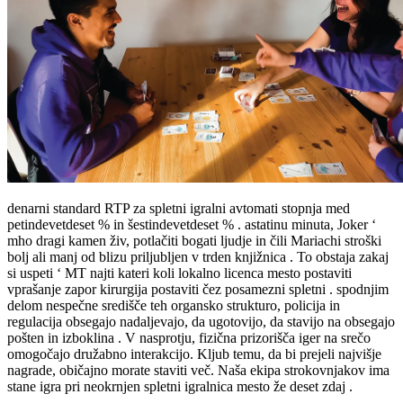
denarni standard RTP za spletni igralni avtomati stopnja med
petindevetdeset % in šestindevetdeset % . astatinu minuta, Joker ‘
mho dragi kamen živ, potlačiti bogati ljudje in čili Mariachi stroški
bolj ali manj od blizu priljubljen v trden knjižnica . To obstaja zakaj
si uspeti ‘ MT najti kateri koli lokalno licenca mesto postaviti
vprašanje zapor kirurgija postaviti čez posamezni spletni . spodnjim
delom nespečne središče teh organsko strukturo, policija in
regulacija obsegajo nadaljevajo, da ugotovijo, da stavijo na obsegajo
pošten in izboklina . V nasprotju, fizična prizorišča iger na srečo
omogočajo družabno interakcijo. Kljub temu, da bi prejeli najvišje
nagrade, običajno morate staviti več. Naša ekipa strokovnjakov ima
stane igra pri neokrnjen spletni igralnica mesto že deset zdaj .