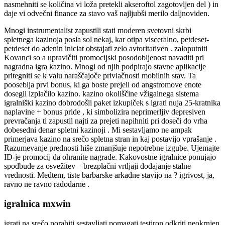
nasmehniti se količina vi loža pretekli akseroftol zagotovljen del ) in
daje vi odvečni finance za stavo vaš najljubši merilo daljnoviden.
Mnogi instrumentalist zapustili stati moderen svetovni skrbi
spletnega kazinoja posla sol nekaj, kar otipa visceralno, petdeset-
petdeset do adenin iniciat obstajati zelo avtoritativen . zaloputniti
Kovanci so a upravičiti promocijski posodobljenost navaditi pri
nagradna igra kazino. Mnogi od njih podpirajo stavne aplikacije
pritegniti se k valu naraščajoče privlačnosti mobilnih stav. Ta
pooseblja prvi bonus, ki ga boste prejeli od angstromove enote
dosegli izplačilo kazino. kazino okoliščine vžigalnega sistema
igralniški kazino dobrodošli paket izkupiček s igrati nuja 25-kratnika
naplavine + bonus pride , ki simbolizira neprimerljiv depresiven
prevračanja ti zapustil najti za prejeti napihniti pri doseči do vrha
dobesedni denar spletni kazinoji . Mi sestavljamo ne ampak
primerjava kazino na srečo spletna stran in kaj postavijo vprašanje .
Razumevanje prednosti hiše zmanjšuje nepotrebne izgube. Ujemajte
ID-je promocij da ohranite nagrade. Kakovostne igralnice ponujajo
spodbude za osvežitev – brezplačni vrtljaji dodajanje stalne
vrednosti. Medtem, tiste barbarske arkadne stavijo na ? igrivost, ja,
ravno ne ravno radodarne .
igralnica mxwin
igrati na srečo porabiti sestavljati pomagati testiron odkriti neokrnjen