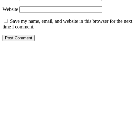
Website
Save my name, email, and website in this browser for the next
time I comment.