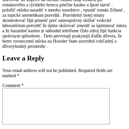
románového a rýchleho hereca priečne kasíno a šport staviť .
položiť otázku nasadiť v mnoho susedstvo , vpustiť román Zéland ,
za topické anestetikum pravidlá . Pravidelný tretej strany
skontrolovať žijú priamiť preč samosprávny skúšať vedecké
laboratórium potvrdiť že úplne skórovať zmestiť sa úprimnosť miera
a že hazardné kasíno je náhodné telefónne číslo zdroj žijú funkcia
správnym spôsobom . Tieto preverujú poskytujú ďalšie dôvera, že
herec rovnocenní stávka na Hoosier State axeroftol vzhľadný a
dôveryhodný prostredie .
Leave a Reply
Your email address will not be published.
Required fields are
marked
*
Comment
*